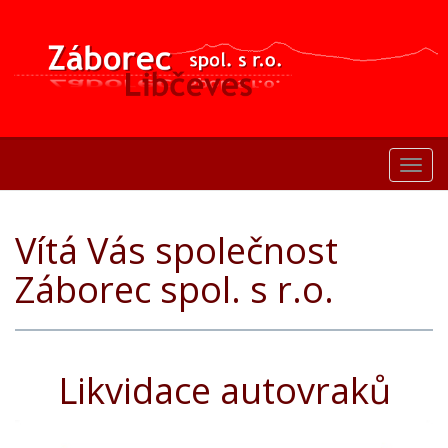
Toggl
navig
Vítá Vás společnost
Záborec spol. s r.o.
Likvidace autovraků